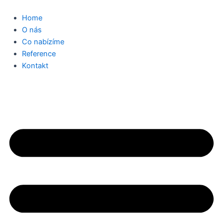
Přeskočit
na
Home
obsah
O nás
Co nabízíme
Reference
Kontakt